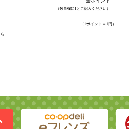
全ポイント
（数量欄に1とご記入ください）
（1ポイント＝1円）
ちら