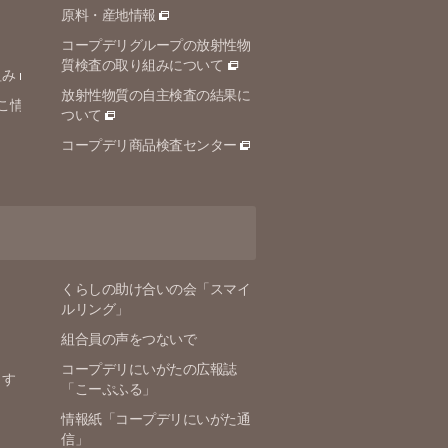
原料・産地情報
コープデリグループの放射性物
質検査の取り組みについて
組み
放射性物質の自主検査の結果に
こ情
ついて
コープデリ商品検査センター
くらしの助け合いの会「スマイ
ルリング」
組合員の声をつないで
コープデリにいがたの広報誌
ます
「こーぷふる」
情報紙「コープデリにいがた通
信」