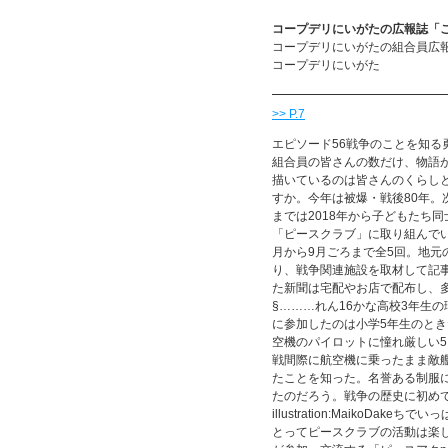
コープデリにいがたの広報誌「こ
コープデリにいがたの組合員広
コープデリにいがた
>> P.7
エピソード56戦争のことを知る
組合員の皆さんの数だけ、物語
描いているのは皆さんのくらし
すか。今年は被爆・戦後80年
までは2018年から子どもたち
「ピースクラブ」に取り組んで
月から9月ごろまで全5回。地元
り、戦争関連施設を取材して記
た新聞は宅配やお店で配布し、
§………れん16かな高校3年生
に参加したのは小学5年生のと
空機のパイロットに憧れ厳しい
戦間際に航空機に乗ったまま敵
たことを知った。名誉ある制服
たのだろう。戦争の歴史に初め
illustration:MaikoD
とってピースクラブの活動は楽