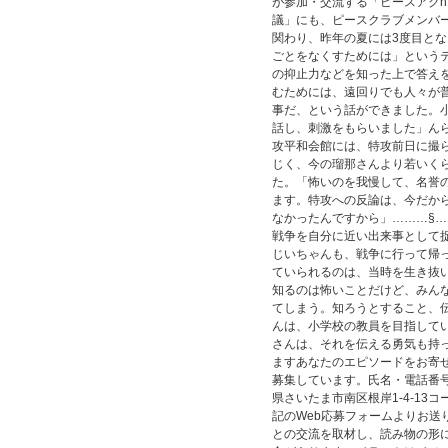
が参加・交流する「ピースアクn
議」にも、ピースクラブメンバ
関わり、昨年の夏には3度目と
ごとをなくすためには」という
の抑止力などを知った上で答え
むためには、遠回りでも人々が
事だ、という話ができました。
話し、刺激をもらいました」ん
攻平和会館には、特攻前日に撮
じく、今の瑠那さんより若いく
た。「怖いのを我慢して、名誉
ます。特攻への反論は、今だか
なかったんですから」………§
戦争を自分に近い出来事として
じいちゃんも、戦争に行って帰
ていられるのは、当時を生き抜
知るのは怖いことだけど、みん
てしまう。知ろうとすること、
んは、小学校の教員を目指して
さんは、それを伝える勇気も持
ますあなたのエピソードをお寄
募集しています。氏名・電話番号・
県さいたま市南区根岸1-4-13
記のWeb応募フォームよりお送
との交流を取材し、読み物の形