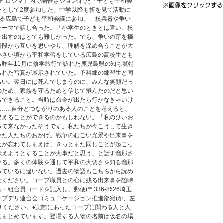
ヒロシマ」内で開催さションiれた「子ども平和会
ーとして2度参加した。中学以降も折を見て活動に
なる広島で子ども平和会議に参加。「核兵器や争い
テーマで話し合った。「小学生のときとは違い、核
を出すのはとても難しかった。でも、争いの芽を摘
普段から互いを思いやり、理解を深め合うことが大
小さい頃から平和学習をしている広島の高校生とも
ら昨年11月に修学旅行で訪れた鹿児島県の知ち覧特
られた写真が展示されていた。予科練の練習生と同
らい。翌日には死んでしまうのに、みんな笑顔だっ
のため、家族を守るためと信じて飛んだのだと思い
らできること。当時は命令が出たら行かなきゃいけ
………自分とつながりのある人のことを考えると、
捉えることができるのかもしれない。「私のひいお
って来なかったそうです。私たちが今こうして生き
いた人たちのおかげ。戦争のむごい光景や出来事を
なが忘れてしまえば、きっとまた同じことが起こっ
伝えようとすることが大事だと思う」と話す瑠那さ
いる。多くの体験を通じて平和の大切さを知る瑠那
っているに違いない。過去の物語もこちらから読め
せください。コープ職員との心に残る出来事を随時
組合員コードを記入し、郵便(〒336-8526埼玉
コープデリ連合会コミュニケーション推進部宛)か、左
りください。♦実際にあったコープに関わる人と人
にまとめています。登場する人物の名前は仮名の場