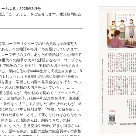
ーぷふる」2025年8月号
報誌「こーぷふる」をご紹介します。生活協同組合
勇気コープデリグループの組合員数は約540万人。
がある。その物語を毎月一つお届けしていきます。
とコープデリの接点。あなたの物語はどんな物語で
。次世代への継承が大きな課題となる中、コープぐん
同士で戦争のことを学び、平和の大切さを伝え合う
いる。県内在住の小学4年生から高校生を対象に、5
の上じょうもう毛新聞社の記者に新聞作りを教わ
事を書き、学習した内容の発表会などを行う。作っ
多くの人に平和の大切さを伝えている。………
の瑠る那さんが、母の勧めで初めて「ピースクラブ」
きだ。茨城県の予よ科練平和記念館を見学。海軍航
5・条件をクリアして入学した1歳の少年たちが、終
艦に体当たりする特別攻撃=「特攻」で命を落とし
に憧れた彼らが、どうして死ななければならなかっ
て向き合った瑠那さんは、納得できない気持
akeちでいっぱいになった。意見交換や発表が好きな瑠那さんに
しく、翌年も参加。全国の生協の組合員やその家族