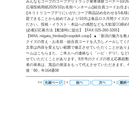
みんなもコープのコープデリトラック乗車体験コーナー10/2
広場投稿用紙2025/10お名前ペンネーム()組合員コードお住
()キリトリコープデリにいがたコープ商品詰め合わせを5名様
題できることから始めてみよう!10月は食品ロス月間クイズ
ださい。投稿・イラスト・本誌への感想なども大歓迎。⃝締め切
(必着)⃝応募方法【配達時に提出】【FAX:025-260-3265】
【MAIL:niigata_hiroba@coopdeli.coop】▲「新潟の魅
クイズの答え・お名前・組合員コードを入力しメールしてく
文章は内容を変えない範囲で修正させていただくことがあり
ームはこちらまた、ご本人への連絡なく「ハピ・デリ!」など
せていただくことがあります。8月号のクイズの答え応募総
者の発表は、賞品の発送をもって代えさせていただきます。
後「80」年164通08
<<
| <
|
> |