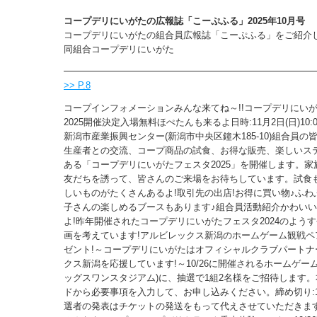
コープデリにいがたの広報誌「こーぷふる」2025年10月号
コープデリにいがたの組合員広報誌「こーぷふる」をご紹介
同組合コープデリにいがた
>> P.8
コープインフォメーションみんな来てね～!!コープデリにい
2025開催決定入場無料ほぺたんも来るよ日時:11月2日(日)10:00
新潟市産業振興センター(新潟市中央区鐘木185-10)組合員の
生産者との交流、コープ商品の試食、お得な販売、楽しいス
ある「コープデリにいがたフェスタ2025」を開催します。家
友だちを誘って、皆さんのご来場をお待ちしています。試食も
しいものがたくさんあるよ!取引先の出店!お得に買い物♪ふわ
子さんの楽しめるブースもあります♪組合員活動紹介かわい
よ!昨年開催されたコープデリにいがたフェスタ2024のよう
画を考えています!アルビレックス新潟のホームゲーム観戦ペ
ゼント!～コープデリにいがたはオフィシャルクラブパートナ
クス新潟を応援しています!～10/26に開催されるホームゲーム
ッグスワンスタジアム)に、抽選で1組2名様をご招待します
ドから必要事項を入力して、お申し込みください。締め切り:10
選者の発表はチケットの発送をもって代えさせていただきます