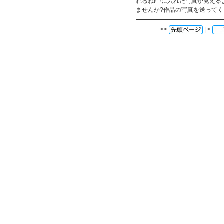
れるね!中に入れた写真が見え
ませんか?作品の写真を送ってく
<<
| <