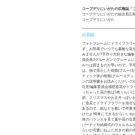
コープデリにいがたの広報誌「こー
コープデリにいがたの組合員広
コープデリにいがた
>> P.10
フォトフレームにドライフラワ
ず、お部屋でいつでも素敵な花
みませんか?手作り大好きな編集
員会発3グルーガンでフレームに白
ルーは固まるのが早いので、手
は、熱で溶かした樹脂(グルー)
ティック状の樹脂(グルースティ
ンの説明書をお読みくださいグ
注意!編集委員会感想造花やド
っちゃった花の色は3色くらい
節、クリスマスやお正月っぽい
に造花とドライフラワーを混ぜ
あるので、紙などを敷いて作業す
けたよ!簡単にできるからいいね
体のバランスを見て葉や花の位置
パーティや結婚式のウェルカム
らいが可愛いねふた付きの箱の