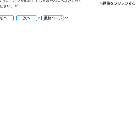
るように、お花を配置しても素敵だね←あなたも作り
ださい。10
|
> |
>>