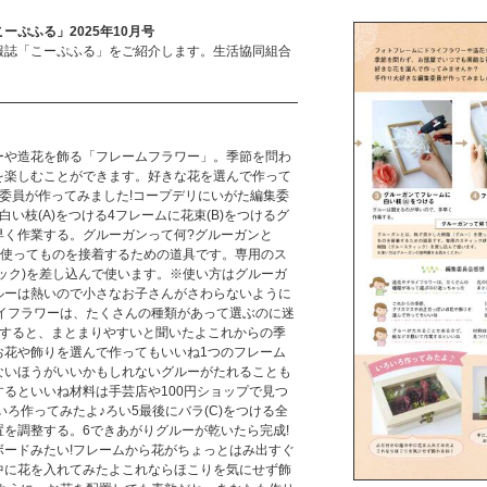
ぷふる」2025年10月号
報誌「こーぷふる」をご紹介します。生活協同組合
ーや造花を飾る「フレームフラワー」。季節を問わ
を楽しむことができます。好きな花を選んで作って
委員が作ってみました!コープデリにいがた編集委
い枝(A)をつける4フレームに花束(B)をつけるグ
早く作業する。グルーガンって何?グルーガンと
を使ってものを接着するための道具です。専用のス
ック)を差し込んで使います。※使い方はグルーガ
ルーは熱いので小さなお子さんがさわらないように
ライフラワーは、たくさんの種類があって選ぶのに迷
にすると、まとまりやすいと聞いたよこれからの季
お花や飾りを選んで作ってもいいね1つのフレーム
ないほうがいいかもしれないグルーがたれることも
るといいね材料は手芸店や100円ショップで見つ
いろ作ってみたよ♪ろい5最後にバラ(C)をつける全
を調整する。6できあがりグルーが乾いたら完成!
ボードみたい!フレームから花がちょっとはみ出すぐ
中に花を入れてみたよこれならほこりを気にせず飾