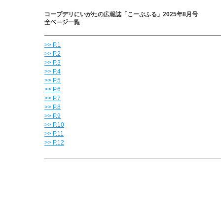
コープデリにいがたの広報誌「こーぷふる」2025年8月号
>> P.1
>> P.2
>> P.3
>> P.4
>> P.5
>> P.6
>> P.7
>> P.8
>> P.9
>> P.10
>> P.11
>> P.12