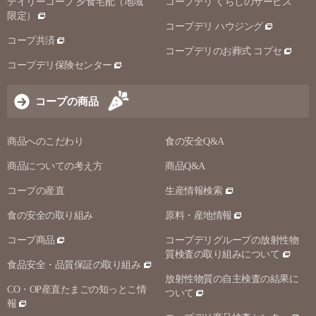
デイリーコープ 夕食宅配（地域
コープデリ くらしのサービス
限定）
コープデリ ハウジング
コープ共済
コープデリのお葬式 コプセ
コープデリ保険センター
コープの商品
商品へのこだわり
食の安全Q&A
商品についての考え方
商品Q&A
コープの産直
生産情報検索
食の安全の取り組み
原料・産地情報
コープ商品
コープデリグループの放射性物
質検査の取り組みについて
食品安全・品質保証の取り組み
放射性物質の自主検査の結果に
CO・OP産直たまごの知っとこ情
ついて
報