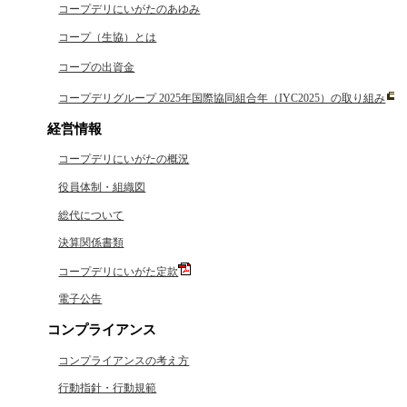
コープデリにいがたのあゆみ
コープ（生協）とは
コープの出資金
コープデリグループ 2025年国際協同組合年（IYC2025）の取り組み
経営情報
コープデリにいがたの概況
役員体制・組織図
総代について
決算関係書類
コープデリにいがた定款
電子公告
コンプライアンス
コンプライアンスの考え方
行動指針・行動規範