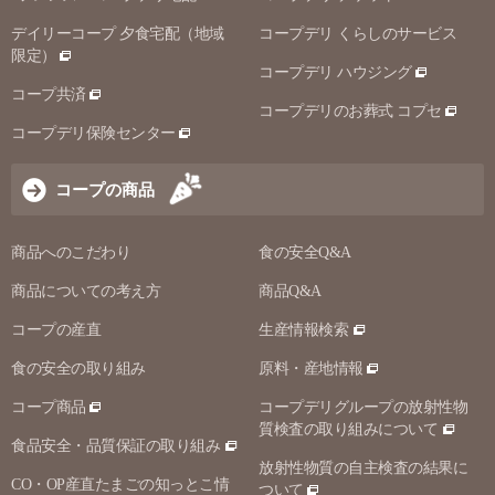
デイリーコープ 夕食宅配（地域
コープデリ くらしのサービス
限定）
コープデリ ハウジング
コープ共済
コープデリのお葬式 コプセ
コープデリ保険センター
コープの商品
商品へのこだわり
食の安全Q&A
商品についての考え方
商品Q&A
コープの産直
生産情報検索
食の安全の取り組み
原料・産地情報
コープ商品
コープデリグループの放射性物
質検査の取り組みについて
食品安全・品質保証の取り組み
放射性物質の自主検査の結果に
CO・OP産直たまごの知っとこ情
ついて