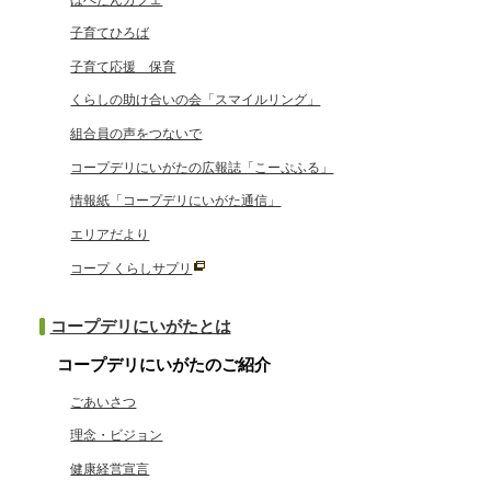
子育てひろば
子育て応援 保育
くらしの助け合いの会「スマイルリング」
組合員の声をつないで
コープデリにいがたの広報誌「こーぷふる」
情報紙「コープデリにいがた通信」
エリアだより
コープ くらしサプリ
コープデリにいがたとは
コープデリにいがたのご紹介
ごあいさつ
理念・ビジョン
健康経営宣言