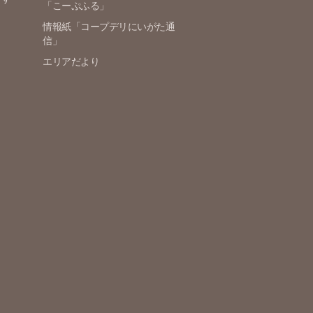
「こーぷふる」
情報紙「コープデリにいがた通
信」
エリアだより