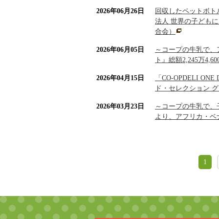
2026年06月26日
回収したペットボト
法人 世界の子どもに
合会）
2026年06月05日
～コープの牛乳で、
ト』総額2,245万
2026年04月15日
「CO-OPDELI 
ド・セレクション 
2026年03月23日
～コープの牛乳で、
より、アフリカ・ベ
1