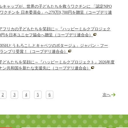
ルキャップが、世界の子どもたちを救うワクチンに 「認定NPO
ワクチンを 日本委員会」へ279万9,700円を贈呈（コープデリ連
アフリカの子どもたちを笑顔に～『ハッピーミルクプロジェク
4,600円を日本ユニセフ協会へ贈呈（コープデリ連合会）
ONE DISHとうもろこしとキャベツのポタージュ」ジャパン・フー
グランプリ受賞！（コープデリ連合会）
子どもたちを笑顔に～『ハッピーミルクプロジェクト』2026年度
ナン共和国を新たな支援先に（コープデリ連合会）
2
3
4
5
6
次へ