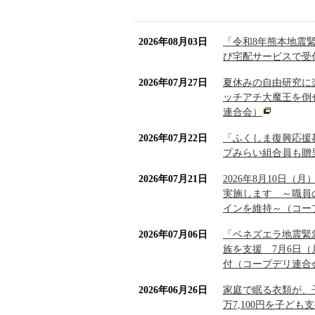
2026年08月03日
「令和8年熊本地震緊
び宅配サービスで受
2026年07月27日
夏休みの自由研究に
ッチアチ大魔王を倒
連合会）
2026年07月22日
「ふくしま復興応援募
プみらい組合員も贈
2026年07月21日
2026年8月10日
実施します ～職員
インを維持～（コー
2026年07月06日
「ベネズエラ地震緊
族を支援 7月6日
付（コープデリ連合
2026年06月26日
家庭で眠る衣類が、
万7,100円を子ど