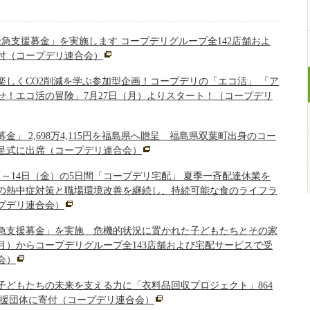
急支援募金」を実施します コープデリグループ全142店舗およ
付（コープデリ連合会）
楽しくCO2削減を学ぶ参加型企画！コープデリの「エコ活」 「ア
せ！エコ活の冒険」7月27日（月）よりスタート！（コープデリ
金」 2,698万4,115円を福島県へ贈呈 福島県双葉町出身のコー
呈式に出席（コープデリ連合会）
（月）～14日（金）の5日間「コープデリ宅配」 夏季一斉配達休業を
の熱中症対策と職場環境改善を継続し、持続可能な食のライフラ
プデリ連合会）
急支援募金」を実施 危機的状況に置かれた子どもたちとその家
（月）からコープデリグループ全143店舗および宅配サービスで受
会）
子どもたちの未来を支える力に「衣料品回収プロジェクト」864
も支援団体に寄付（コープデリ連合会）