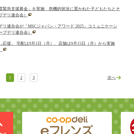
震緊急支援募金」を実施 危機的状況に置かれた子どもたちとそ
プデリ連合会）
リ連合会が「MSCジャパン・アワード 2025」コミュニケーシ
ープデリ連合会）
応援」 宅配は9月1日（月）、店舗は9月15日（月）から実施
）
1
2
3
次へ