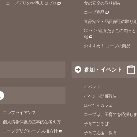
コープデリのお葬式 コプセ
食の安全の取り組み
コープ商品
食品安全・品質保証の取り
CO・OP産直たまごの知っと
報
おすすめ！ コープの商品
参加・イベント
イベント
イベント開催報告
ほぺたんカフェ
コンプライアンス
コープは、子育てを応援し
個人情報保護の
基本的な考え方
子育てひろば
コープデリグループ 人権方針
子育て応援 保育