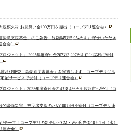
大規模火災 お見舞い金100万円を拠出（コープデリ連合会）
緊急支援募金」のご報告 総額845万5,954円をお寄せいただき
連合会）
ジェクト」 2025年度寄付金207万2,297円を伊平屋村に寄付
）
地震及び能登半島豪雨災害募金」を実施します コープデリグル
よび宅配サービスで受付（コープデリ連合会）
ロジェクト」2025年度寄付金214万8,456円を佐渡市へ寄付（コ
録的豪雨災害 被災者支援のため100万円を寄付（コープデリ連
がテーマ！コープデリの新テレビCM・Web広告を10月1日（水）
リ連合会）