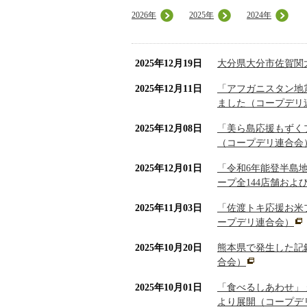
2026年
2025年
2024年
2025年12月19日
大分県大分市佐賀関
2025年12月11日
「アフガニスタン地震
ました（コープデリ
2025年12月08日
「美ら島応援もずくプロ
（コープデリ連合会
2025年12月01日
「令和6年能登半島
ープ全144店舗お
2025年11月03日
「佐渡トキ応援お米プ
ープデリ連合会）
2025年10月20日
熊本県で発生した記
合会）
2025年10月01日
「食べるしあわせ」 
より展開（コープデ