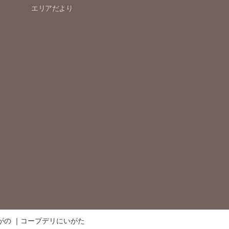
エリアだより
がの
コープデリにいがた