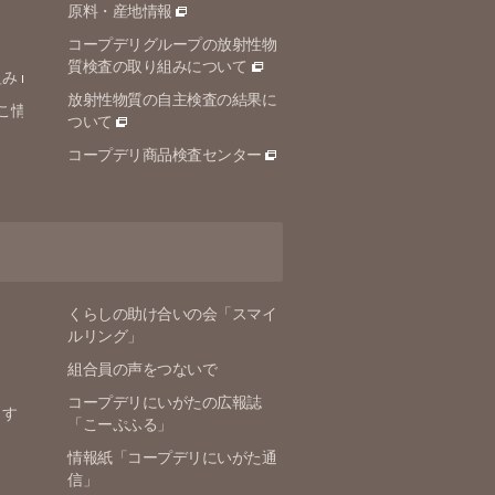
原料・産地情報
コープデリグループの放射性物
質検査の取り組みについて
組み
放射性物質の自主検査の結果に
こ情
ついて
コープデリ商品検査センター
くらしの助け合いの会「スマイ
ルリング」
組合員の声をつないで
コープデリにいがたの広報誌
ます
「こーぷふる」
情報紙「コープデリにいがた通
信」