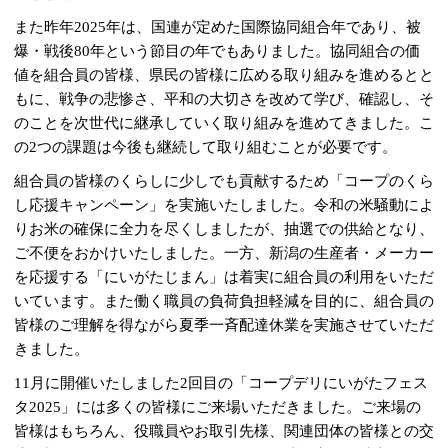
また昨年2025年は、国連が定めた国際協同組合年であり、被
爆・戦後80年という節目の年でもありました。協同組合の価
値を組合員の皆様、県民の皆様に広める取り組みを進めるとと
もに、戦争の悲惨さ、平和の大切さを改めて学び、確認し、そ
のことを次世代に継承していく取り組みを進めてきました。こ
の2つの課題は今後も継続して取り組むことが必要です。
組合員の皆様のくらしに少しでも貢献するため「コープのくら
し応援キャンペーン」を実施いたしました。令和の米騒動によ
りお米の確保に全力を尽くしましたが、抽選での供給となり、
ご不便をおかけいたしました。一方、新潟の生産者・メーカー
を応援する「にいがたじまん」は着実に組合員の利用をいただ
いています。また働く職員の負荷負担軽減を目的に、組合員の
皆様のご理解を得ながら夏季一斉配達休業を実施させていただ
きました。
11月に開催いたしました2回目の「コープデリにいがたフェス
タ2025」には多くの皆様にご来場いただきました。ご来場の
皆様はもちろん、役職員やお取引先様、関連団体の皆様との交