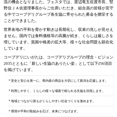
流の機会となりました。フェスタでは、渡辺竜五佐渡市長、竪
野信ＪＡ佐渡理事長からご出席いただき、組合員の皆様が見守
る中でコープデリグループ各生協に寄せられた募金を贈呈する
ことができました。
世界各地の平和を脅かす動きは長期化し、収束の兆しが見せえ
ません。国内では食料価格等の高騰が続き、くらしは厳しさを
増しています。貧困や格差の拡大等、様々な社会問題も顕在化
しています。
コープデリにいがたは、コープデリグループの理念・ビジョン
2035とともに「新しい生協のありたい姿」として以下の6項目
を掲げています。
* 安全と安心を第一に、県内産の商品を大切にして新潟を応援します。
* 利用しやすく、くらしの様々な場面で頼られる生協を目指します。
* 地域とつながり誰もがくらしやすい社会づくりを進めます。
* 環境や平和の取組みを広げ、未来につなげます。