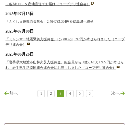
（各3キロ）を産地直送でお届け（コープデリ連合会）
2025年07月15日
「ふくしま復興応援募金」2,464万3,694円を福島県へ贈呈
2025年07月08日
「ミャンマー地震緊急支援募金」に7,803万1,397円が寄せられました（コープ
デリ連合会）
2025年06月26日
「岩手県大船渡市山林火災支援募金」組合員から 1億2,326万1,927円が寄せら
れ 岩手県生活協同組合連合会にお渡ししました（コープデリ連合会）
前へ
次へ
1
2
3
4
5
6