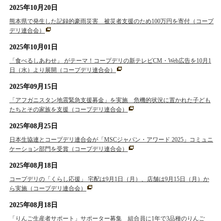
2025年10月20日
熊本県で発生した記録的豪雨災害 被災者支援のため100万円を寄付（コープ
デリ連合会）
2025年10月01日
「食べるしあわせ」 がテーマ！コープデリの新テレビCM・Web広告を10月1
日（水）より展開（コープデリ連合会）
2025年09月15日
「アフガニスタン地震緊急支援募金」を実施 危機的状況に置かれた子ども
たちとその家族を支援（コープデリ連合会）
2025年08月25日
日本生協連とコープデリ連合会が「MSCジャパン・アワード 2025」コミュニ
ケーション部門を受賞（コープデリ連合会）
2025年08月18日
コープデリの「くらし応援」 宅配は9月1日（月）、店舗は9月15日（月）か
ら実施（コープデリ連合会）
2025年08月18日
「りんご生産者サポート」サポーター募集 組合員に1年で3品種のりんご