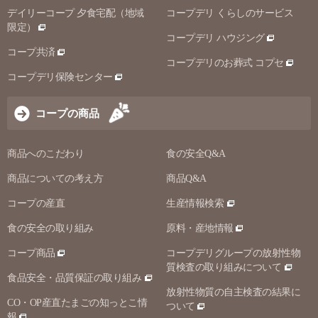
デイリーコープ 夕食宅配（地域
コープデリ くらしのサービス
限定）
コープデリ ハウジング
コープ共済
コープデリのお葬式 コプセ
コープデリ保険センター
コープの商品
商品へのこだわり
食の安全Q&A
商品についての考え方
商品Q&A
コープの産直
生産情報検索
食の安全の取り組み
原料・産地情報
コープ商品
コープデリグループの放射性物
質検査の取り組みについて
食品安全・品質保証の取り組み
放射性物質の自主検査の結果に
CO・OP産直たまごの知っとこ情
ついて
報