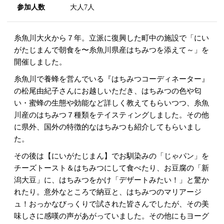
参加人数
大人7人
糸魚川大火から７年。立派に復興した町中の施設で「にい
がたじまんで朝食を〜糸魚川県産はちみつを添えて～」を
開催しました。
糸魚川で養蜂を営んでいる『はちみつコーディネーター』
の松尾由紀子さんにお越しいただき、はちみつの色や匂
い・蜜蜂の生態や効能など詳しく教えてもらいつつ、糸魚
川産のはちみつ７種類をテイスティングしました。その他
に県外、国外の特徴的なはちみつも紹介してもらいまし
た。
その後は【にいがたじまん】でお馴染みの「じゃパン」を
チーズトースト＆はちみつにして食べたり、お豆腐の「新
潟大豆」に、はちみつをかけ「デザートみたい！」と驚か
れたり。意外なところで納豆と、はちみつのマリアージ
ュ！おっかなびっくりで試された皆さんでしたが、その美
味しさに感嘆の声があがっていました。その他にもヨーグ