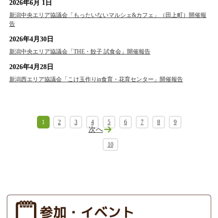
2026年6月 1日
新潟中央エリア協議会「もったいないマルシェ&カフェ」（田上町）開催報
告
2026年4月30日
新潟中央エリア協議会「THE・餃子 試食会」開催報告
2026年4月28日
新潟西エリア協議会「こけ玉作りin食育・花育センター」開催報告
1
2
3
4
5
6
7
8
9
次へ
10