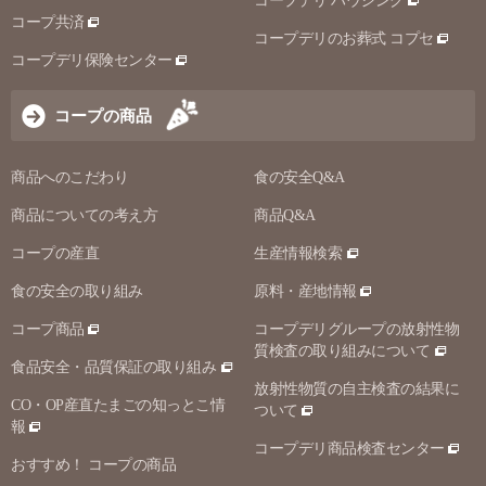
コープデリ ハウジング
コープ共済
コープデリのお葬式 コプセ
コープデリ保険センター
コープの商品
商品へのこだわり
食の安全Q&A
商品についての考え方
商品Q&A
コープの産直
生産情報検索
食の安全の取り組み
原料・産地情報
コープ商品
コープデリグループの放射性物
質検査の取り組みについて
食品安全・品質保証の取り組み
放射性物質の自主検査の結果に
CO・OP産直たまごの知っとこ情
ついて
報
コープデリ商品検査センター
おすすめ！ コープの商品