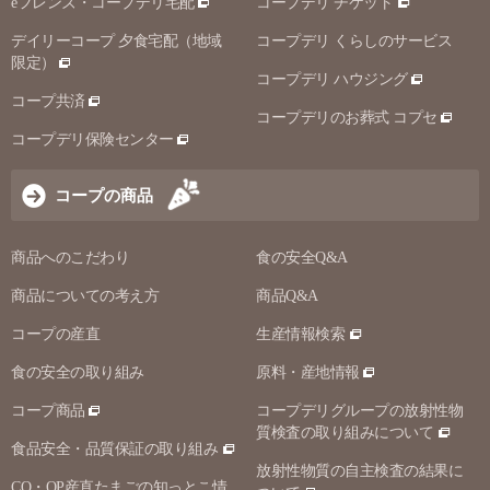
eフレンズ・コープデリ宅配
コープデリ チケット
デイリーコープ 夕食宅配（地域
コープデリ くらしのサービス
限定）
コープデリ ハウジング
コープ共済
コープデリのお葬式 コプセ
コープデリ保険センター
コープの商品
商品へのこだわり
食の安全Q&A
商品についての考え方
商品Q&A
コープの産直
生産情報検索
食の安全の取り組み
原料・産地情報
コープ商品
コープデリグループの放射性物
質検査の取り組みについて
食品安全・品質保証の取り組み
放射性物質の自主検査の結果に
CO・OP産直たまごの知っとこ情