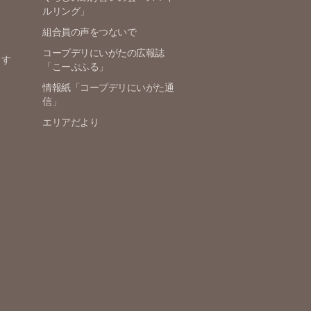
ルリング」
組合員の声をつないで
コープデリにいがたの広報誌
ます
「こーぷふる」
情報紙「コープデリにいがた通
信」
エリアだより