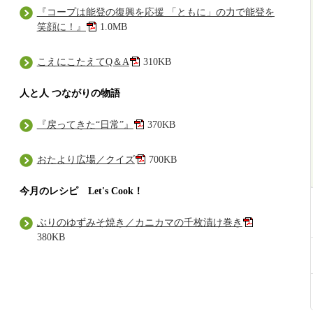
『コープは能登の復興を応援 「ともに」の力で能登を
笑顔に！』
1.0MB
こえにこたえてQ＆A
310KB
人と人 つながりの物語
『戻ってきた“日常”』
370KB
おたより広場／クイズ
700KB
今月のレシピ Let's Cook！
ぶりのゆずみそ焼き／カニカマの千枚漬け巻き
380KB