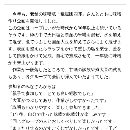
今年も、老舗の味噌蔵「糀屋団四郎」さんとともに味噌
作り企画を開催しました。
この企画はコープにいがた時代から30年以上も続いている
そうです。樽の中で天日塩と県産の米糀を混ぜ、水を加え
て混ぜ、煮てつぶした国産大豆を加えてさらによく混ぜま
す。表面を整えたらラップをかけて重しの塩を乗せ、蓋を
して掛紙をかけて完成。自宅で熟成させて、一年後に味噌
が出来上がります。
作業が一段落したところで、甘酒の試飲や煮大豆の試食
もあり、各グループで会話が弾んでいたようでした。
参加者のみなさんからは
「親子で参加して、とても良い経験でした」
「大豆がつぶしてあり、作業がしやすかったです」
「説明もわかりやすく、楽しく参加できました」
「1年後、自分で作った味噌の味噌汁が楽しみです」
「同じグループの人とおしゃべりして楽しかったです」
「まぜたりするのがすごくむずかしかったです」（子ど