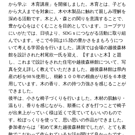
から学ぶ 木育講座」を開催しました。木育とは、子ども
から大人までを対象に、木や木製品に触れて親しみ理解を
深める活動です。木と人・森との関りを意識することで、
豊かな心をはぐくむことを目的としています。コープデリ
にいがたでは、日頃より、SDGｓにつながる活動に取り組
んでいます。そこで今回は15.陸の豊かさをまもろうにつ
いて考える学習会を行いました。講演では会場の越後森林
館を設計された村尾欣一氏を迎え、【すまいと木】と題
し、これまで設計をされた住宅や越後森林館について、写
真を交え詳しく教えていただきました。越後森林館は県内
産の杉を98％使用し、樹齢１００年の根曲がり杉を６本使
用しています。木の香り、木の持つ力強さを感じることが
できました。
後半は、小さな椅子づくりを行いました。木材の肌触り・
温もり、香りを感じながら、順番にくぎを打つことで椅子
が出来上がっていく様は近くで見ていてもいいのもので
す。松ぼっくりを使って、思い思いの作品ができました。
参加者からは「初めて来た越後森林館でしたが、とても素
敵でこだわって作られているお話が聞けて良かったです」