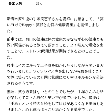
参加人数
29人
新潟医療生協の手塚美恵子さんを講師にお招きして、「笑
いヨガでHappy～笑顔とお口の健康講座」を開催しまし
た。
前半では、お口の健康は体の健康のみならず心の健康とも
深い関係があると教えて頂きました。よく噛んで唾液を出
すことで、ストレス解消効果が期待できるとのことでし
た。
後半はイスに座って上半身を動かしたりしながら笑いヨガ
を行いました。"ハハハハ"と声を出しながら息を吐くこと
で体は笑っているのと同じ状態になり幸せホルモンが分泌
されるそうです。
無理に笑う必要はないとのことでしたが、手塚さんのお話
が楽しくて皆さん自然と笑い声が出ていました。最後は
「手紙」という詩の音読をして目頭があつくなる場面もあ
りました。心も体もほっこり温かくなる講座でした。