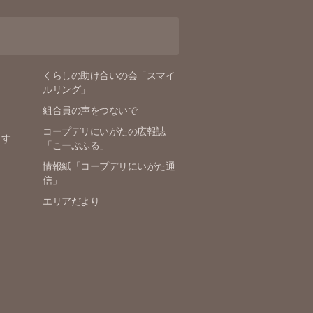
くらしの助け合いの会「スマイ
ルリング」
組合員の声をつないで
コープデリにいがたの広報誌
ます
「こーぷふる」
情報紙「コープデリにいがた通
信」
エリアだより