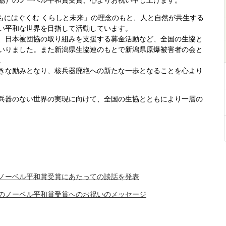
協）のノーベル平和賞受賞、心よりお祝い申し上げます。
ともにはぐくむ くらしと未来」の理念のもと、人と自然が共生する
い平和な世界を目指して活動しています。
、日本被団協の取り組みを支援する募金活動など、全国の生協と
いりました。また新潟県生協連のもとで新潟県原爆被害者の会と
。
きな励みとなり、核兵器廃絶への新たな一歩となることを心より
兵器のない世界の実現に向けて、全国の生協とともにより一層の
ノーベル平和賞受賞にあたっての談話を発表
のノーベル平和賞受賞へのお祝いのメッセージ