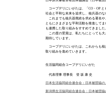
日本原水爆被害者団体協議会（日本被団
コープデリにいがたは、「CO・OP 
社会と平和な未来を追求し、核兵器のな
これまでも核兵器廃絶を求める署名や
ともにさまざまな平和活動を推進してま
も連携した取り組みをすすめてきました
この度の受賞は、私たちにとっても大
期待しています。
コープデリにいがたは、これからも核
取り組みを進めていきます。
生活協同組合コープデリにいがた
代表理事 理事長 登 坂 康 史
日本生活協同組合連合会：日本被団協の
新潟県生活協同組合連合会：日本被団協