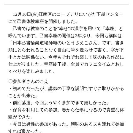
12月10日(火)江南区のコープデリにいがた下越センター
にて己書体験幸座を開催しました。
己書では教室のことを"幸せ"の漢字を用いて「幸座」と
呼んでいます。己書幸座の開催は2年ぶり、今回も講師は
「日本己書輪楽道場師範のいとうさえこさん」です。書き
順にとらわれることなく自由に筆を走らせて書く。字が下
手とかは関係ない。今年もそれぞれ楽しく味のある作品に
仕上がりました。幸座終了後、全員でカフェタイムとおし
ゃべりを楽しみました。
〇参加者さんのこえ
・初めてだったが、講師の丁寧な説明ですぐに取りかかる
ことが出来た。
・前回落選、今回ようやく参加できて嬉しかった。
・保育を利用しての参加。春から仕事になるので貴重な体
験ができた。
・今日は男性の参加があった。興味のある夫も連れて参加
すれば良かった。