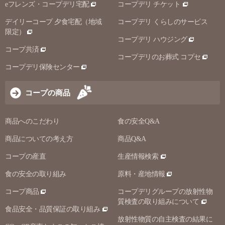
eフレンズ・コープデリ宅配
コープデリ チケット
デイリーコープ 夕食宅配（地域
コープデリ くらしのサービス
限定）
コープデリ ハウジング
コープ共済
コープデリのお葬式 コプセ
コープデリ保険センター
コープの商品
商品へのこだわり
食の安全Q&A
商品についての考え方
商品Q&A
コープの産直
生産情報検索
食の安全の取り組み
原料・産地情報
コープ商品
コープデリグループの放射性物
質検査の取り組みについて
食品安全・品質保証の取り組み
放射性物質の自主検査の結果に