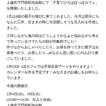
上越市下門前町内会館にて「子育てひろばぽっぽカフェ」
を開催いたしました。
1月は4組の親子が遊びに来てくれました。今月は節分にち
なんだ工作、豆まきの時に大活躍しそうな豆入れを作成し
ました。
工作しながら鬼の顔はどうしようかなぁと悩みながら考え
て作っているママたちの顔が印象的でした✨️
作りながらおしゃべりしたり、お昼を持ってきた親子はお
昼食べたり、お茶したり...みなさん思い思いにのんびり過
ごしていました。
2月のぽっぽカフェでは手形足形アートをやりますよ！
カレンダーを作る予定です！みなさまのお越しをお待ちし
ています。
今後の開催日
2月4日(火)、18日(火)
(10∶00〜14∶30 出入り自由)
上越市下門前町内会館