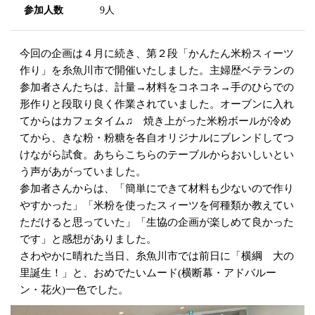
参加人数
9人
今回の企画は４月に続き、第２段「かんたん米粉スィーツ
作り」を糸魚川市で開催いたしました。主婦歴ベテランの
参加者さんたちは、計量→材料をコネコネ→手のひらでの
形作りと段取り良く作業されていました。オーブンに入れ
てからはカフェタイム♫ 焼き上がった米粉ボールが冷め
てから、きな粉・粉糖を各自オリジナルにブレンドしてつ
けながら試食。あちらこちらのテーブルからおいしいとい
う声があがっていました。
参加者さんからは、「簡単にできて材料も少ないので作り
やすかった」「米粉を使ったスィーツを何種類か教えてい
ただけると思っていた」「生協の企画が楽しめて良かった
です」と感想がありました。
さわやかに晴れた当日、糸魚川市では前日に「横綱 大の
里誕生！」と、おめでたいムード(横断幕・アドバルー
ン・花火)一色でした。