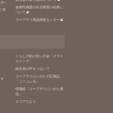
組み
放射性物質の自主検査の結果に
こ情
ついて
コープデリ商品検査センター
くらしの助け合いの会「スマイ
ルリング」
組合員の声をつないで
コープデリにいがたの広報誌
ます
「こーぷふる」
情報紙「コープデリにいがた通
信」
エリアだより