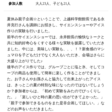
参加人数
大人23人、子ども21人
夏休み親子企画☆ということで、上越科学館館長である永
井克行さんを講師にお招きし、サイエンスショーやアイス
作りの実験を行いました。
前半のサイエンスショーでは、永井館長の愉快なトークと
共に知的好奇心をくすぐる様々な実験を披露していただき
ました。中には、美味しい実験も、、、！？新食感のマシ
ュマロを子どもだけでなく大人もいただき、会場はさらに
大盛り上がりでした♪
後半のアイス作りでは、グループごとに塩と氷、そしてコ
ープの商品も使用して簡単に楽しく作ることができまし
た。お子さんやお孫さんと協力して出来上がったアイス
は、きっとこの夏の特別な味になったのではないでしょう
か？参加者からは、「初めて実験をみたのでびっくりし
た。」「楽しいひと時の夏の思い出ができてよかった。」
「親子で参加できるものをまた是非企画してほしい。」な
どのお声をいただきました。