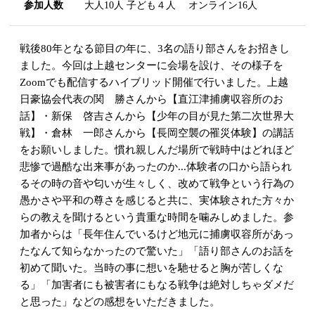
参加人数
大人10人 子ども４人 オンライン16人
戦後80年となる節目の年に、3名の語り部さんをお招きし
ました。今回は上越センターに会場を設け、その様子を
Zoomでも配信するハイブリッド開催で行いました。上越
日豪協会代表の関 勝さんから【直江津捕虜収容所のお
話】・新保 啓吉さんから【少年の目が見た第二次世界大
戦】・倉林 一郎さんから【長岡空襲の罹災体験】の講話
をお願いしました。慣れ親しんだ場所で戦時中はどれほど
悲惨で過酷な出来事があったのか...体験者の口から語られ
るその時の音や匂いが生々しく、改めて戦争という行為の
愚かさや平和の尊さを感じると共に、実体験された方々か
らの教えを聞けるという貴重な時間を噛みしめました。参
加者からは「長年住んでいるけど地元に捕虜収容所があっ
たなんて知らなかったので驚いた」「語り部さんのお話を
初めて聞いた。当時の事に想いを馳せると胸が苦しくな
る」「加害者にも被害者にもなる戦争は絶対しちゃダメだ
と思った」などの感想をいただきました。