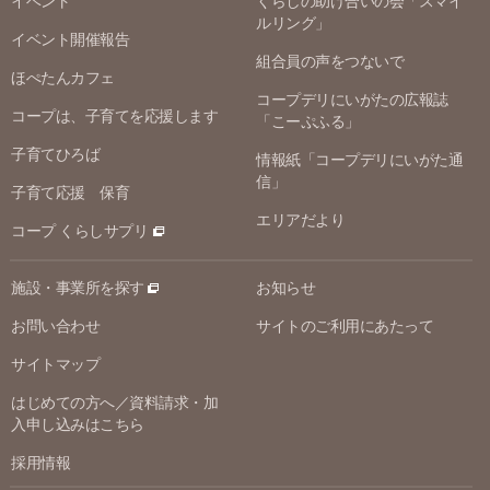
イベント
くらしの助け合いの会「スマイ
ルリング」
イベント開催報告
組合員の声をつないで
ほぺたんカフェ
コープデリにいがたの広報誌
コープは、子育てを応援します
「こーぷふる」
子育てひろば
情報紙「コープデリにいがた通
信」
子育て応援 保育
エリアだより
コープ くらしサプリ
施設・事業所を探す
お知らせ
お問い合わせ
サイトのご利用にあたって
サイトマップ
はじめての方へ／資料請求・加
入申し込みはこちら
採用情報