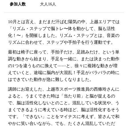
参加人数
大人16人
10月とは言え、まだまだ汗ばむ陽気の中、上越エリアでは
「リズム・ステップで脳トレ〜体を動かして、脳も活性
化！〜」を開催しました。リズム・ステップとは、音楽の
リズムに合わせて、ステップや手拍子を行う運動です。
最初は椅子に座って、手拍子だけ、足踏みだけ、という単
調な動きから始まり、手足を一緒に、または決まった動作
の1つを違うものに換えて⋯⋯と、徐々に複雑な動きが増
えていくと、途端に脳内が大混乱！手足がバラバラの時に
はできていた動作が急に難しくなりました。
講師にお迎えした、上越市スポーツ推進員の西條玲さんに
よると、うまくできた時は「当たり前」と脳が捉えるの
で、脳は活性化しないとのこと。混乱している状況や、う
まくできるように考えている時ほど、脳は活性化するそう
です。「できない」ことをマイナスに考えず、皆さんで和
やかに笑い合いながら、でも、たくさん混乱していただ