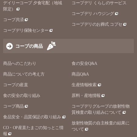
デイリーコープ 夕食宅配（地域
コープデリ くらしのサービス
限定）
コープデリ ハウジング
コープ共済
コープデリのお葬式 コプセ
コープデリ保険センター
コープの商品
商品へのこだわり
食の安全Q&A
商品についての考え方
商品Q&A
コープの産直
生産情報検索
食の安全の取り組み
原料・産地情報
コープ商品
コープデリグループの放射性物
質検査の取り組みについて
食品安全・品質保証の取り組み
放射性物質の自主検査の結果に
CO・OP産直たまごの知っとこ情
ついて
報