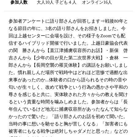
参加人数
大人10人 子ども４人 オンライン16人
参加者アンケートに語り部さんが回答します⇒戦後80年と
なる節目の年に、3名の語り部さんをお招きしました。今
回は上越センターに会場を設け、その様子をZoomでも配
信するハイブリッド開催で行いました。上越日豪協会代表
の関 勝さんから【直江津捕虜収容所のお話】・新保 啓
吉さんから【少年の目が見た第二次世界大戦】・倉林 一
郎さんから【長岡空襲の罹災体験】の講話をお願いしまし
た。慣れ親しんだ場所で戦時中はどれほど悲惨で過酷な出
来事があったのか...体験者の口から語られるその時の音や
匂いが生々しく、改めて戦争という行為の愚かさや平和の
尊さを感じると共に、実体験された方々からの教えを聞け
るという貴重な時間を噛みしめました。参加者からは「長
年住んでいるけど地元に捕虜収容所があったなんて知らな
かったので驚いた」「語り部さんのお話を初めて聞いた。
当時の事に想いを馳せると胸が苦しくなる」「加害者にも
被害者にもなる戦争は絶対しちゃダメだと思った」などの