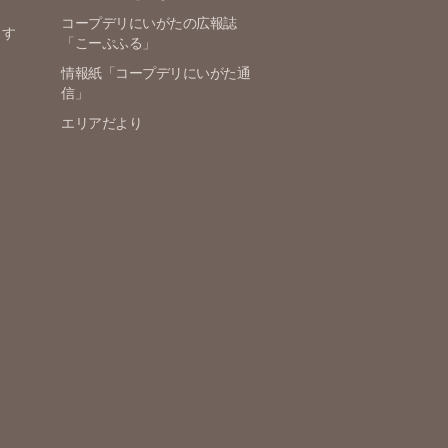
コープデリにいがたの広報誌
ます
「こーぷふる」
情報紙「コープデリにいがた通
信」
エリアだより