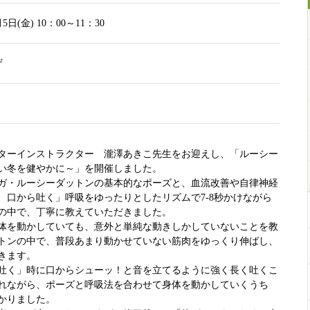
月5日(金) 10：00～11：30
ザ
ターインストラクター 瀧澤あきこ先生をお迎えし、「ルーシー
い冬を健やかに～」を開催しました。
ガ・ルーシーダットンの基本的なポーズと、血流改善や自律神経
、口から吐く」呼吸をゆったりとしたリズムで7-8秒かけながら
の中で、丁寧に教えていただきました。
体を動かしていても、意外と単純な動きしかしていないことを教
トンの中で、普段あまり動かせていない筋肉をゆっくり伸ばし、
きます。
吐く」時に口からシューッ！と音を立てるように強く長く吐くこ
れながら、ポーズと呼吸法を合わせて身体を動かしていくうち
かりました。