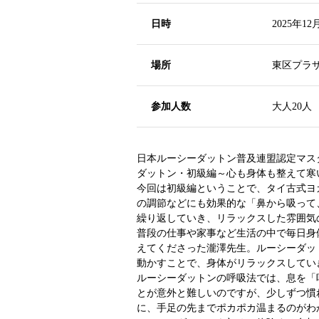
日時
2025年12
場所
東区プラ
参加人数
大人20人
日本ルーシーダットン普及連盟認定マス
ダットン・初級編～心も身体も整えて寒
今回は初級編ということで、タイ古式ヨ
の調節などにも効果的な「鼻から吸って
繰り返していき、リラックスした雰囲気
普段の仕事や家事など生活の中で毎日身
えてくださった瀧澤先生。ルーシーダッ
動かすことで、身体がリラックスしてい
ルーシーダットンの呼吸法では、息を「
とが意外と難しいのですが、少しずつ慣
に、手足の先までポカポカ温まるのがわ