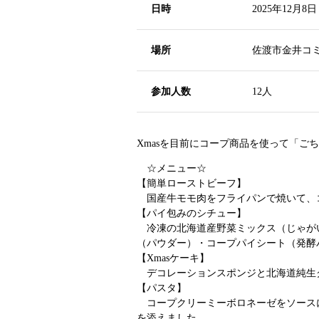
日時
2025年12月8日
場所
佐渡市金井コ
参加人数
1
Xmasを目前にコープ商品を使って「ごち
☆メニュー☆
【簡単ローストビーフ】
国産牛モモ肉をフライパンで焼いて、
【パイ包みのシチュー】
冷凍の北海道産野菜ミックス（じゃが
（パウダー）・コープパイシート（発酵
【Xmasケーキ】
デコレーションスポンジと北海道純生ク
【パスタ】
コープクリーミーボロネーゼをソースに
を添えました。