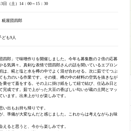
月13日（土）14：00～15：30
 糀屋団四郎
子ども9人
団四郎」で味噌作りを開催しました。今年も募集数の２倍の応募
やる気満々。真剣な表情で団四郎さんの話を聞いているエプロン
初は、糀と塩と水を樽の中でよく混ぜ合わせる。次に茹でてつぶ
ても力のいる作業です。その後、樽の中の材料の空気を抜きなが
を乗せて蓋をする。その上に掛け紙をして紐で結び、仕込み日と
て完成です。茹で上がった大豆の香ばしい匂いが蔵の土間とマッ
ています。出来上がりが楽しみです。
思い出もお持ち帰りです。
が、準備が大変なんだと感じました。これからは考えながらお味
会えると思うと、今から楽しみです。