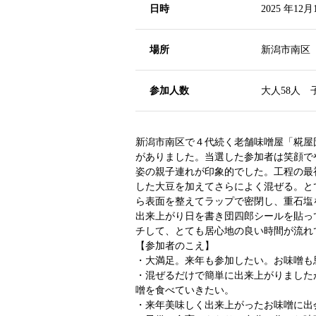
日時
2025 年12
場所
新潟市南区
参加人数
大人58人 
新潟市南区で４代続く老舗味噌屋「糀屋
がありました。当選した参加者は笑顔で
姿の親子連れが印象的でした。工程の最
した大豆を加えてさらによく混ぜる。と
ら表面を整えてラップで密閉し、重石塩
出来上がり日を書き団四郎シールを貼っ
チして、とても居心地の良い時間が流れ
【参加者のこえ】
・大満足。来年も参加したい。お味噌も
・混ぜるだけで簡単に出来上がりました
噌を食べていきたい。
・来年美味しく出来上がったお味噌に出