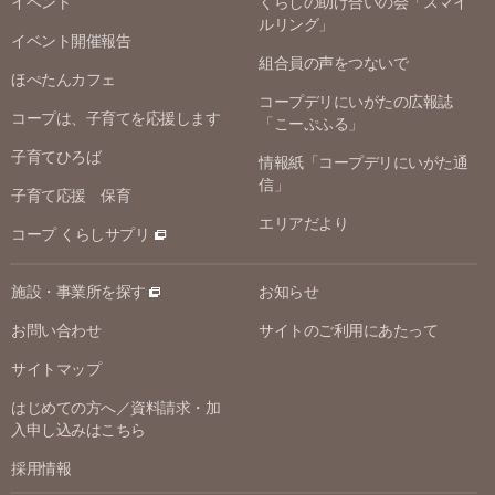
イベント
くらしの助け合いの会「スマイ
ルリング」
イベント開催報告
組合員の声をつないで
ほぺたんカフェ
コープデリにいがたの広報誌
コープは、子育てを応援します
「こーぷふる」
子育てひろば
情報紙「コープデリにいがた通
信」
子育て応援 保育
エリアだより
コープ くらしサプリ
施設・事業所を探す
お知らせ
お問い合わせ
サイトのご利用にあたって
サイトマップ
はじめての方へ／資料請求・加
入申し込みはこちら
採用情報