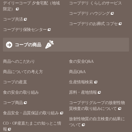
デイリーコープ 夕食宅配（地域
コープデリ くらしのサービス
限定）
コープデリ ハウジング
コープ共済
コープデリのお葬式 コプセ
コープデリ保険センター
コープの商品
商品へのこだわり
食の安全Q&A
商品についての考え方
商品Q&A
コープの産直
生産情報検索
食の安全の取り組み
原料・産地情報
コープ商品
コープデリグループの放射性物
質検査の取り組みについて
食品安全・品質保証の取り組み
放射性物質の自主検査の結果に
CO・OP産直たまごの知っとこ情
ついて
報