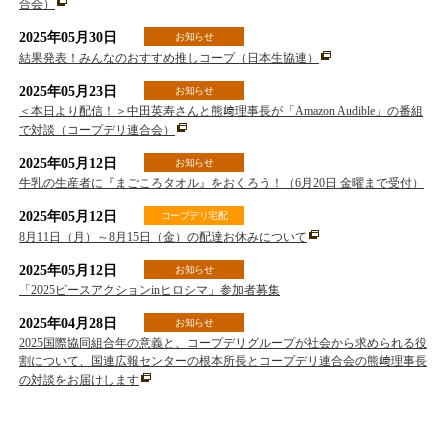
合会）
2025年05月30日
お知らせ
結果発表！みんなのおすすめ推しコープ（日本生協連）
2025年05月23日
お知らせ
＜本日より配信！＞中田英寿さんと熊﨑理事長が「Amazon Audible」の番組
で対談（コープデリ連合会）
2025年05月12日
お知らせ
牛乳の生産者に『まごころタオル』をおくろう！（6月20日 金曜まで受付）
2025年05月12日
コープデリ宅配
8月11日（月）～8月15日（金）の配達お休みについて
2025年05月12日
お知らせ
「2025ピースアクションinヒロシマ」参加者募集
2025年04月28日
お知らせ
2025国際協同組合年の意義と、コープデリグループが社会から求められる役
割について、国連広報センターの根本所長とコープデリ連合会の熊﨑理事長
の対談をお届けします