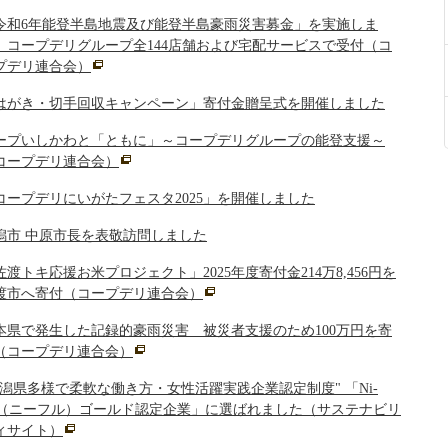
令和6年能登半島地震及び能登半島豪雨災害募金」を実施しま
 コープデリグループ全144店舗および宅配サービスで受付（コ
プデリ連合会）
はがき・切手回収キャンペーン」寄付金贈呈式を開催しました
ープいしかわと「ともに」～コープデリグループの能登支援～
コープデリ連合会）
コープデリにいがたフェスタ2025」を開催しました
潟市 中原市長を表敬訪問しました
佐渡トキ応援お米プロジェクト」2025年度寄付金214万8,456円を
渡市へ寄付（コープデリ連合会）
本県で発生した記録的豪雨災害 被災者支援のため100万円を寄
（コープデリ連合会）
新潟県多様で柔軟な働き方・女性活躍実践企業認定制度" 「Ni-
ul（ニーフル）ゴールド認定企業」に選ばれました（サステナビリ
ィサイト）