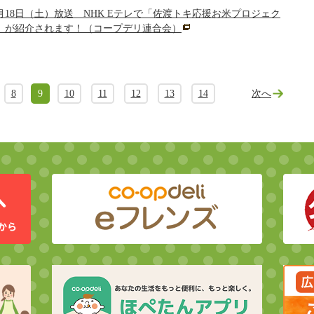
0月18日（土）放送 NHK Eテレで「佐渡トキ応援お米プロジェク
」が紹介されます！（コープデリ連合会）
8
9
10
11
12
13
14
次へ