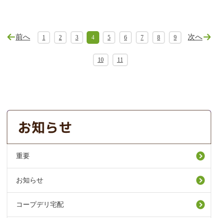
前へ
次へ
1
2
3
4
5
6
7
8
9
10
11
重要
お知らせ
コープデリ宅配