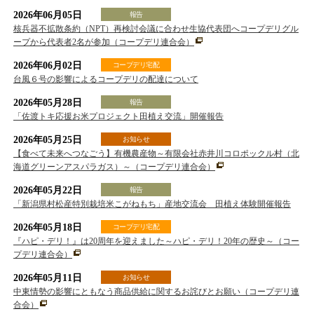
2026年06月05日
報告
核兵器不拡散条約（NPT）再検討会議に合わせ生協代表団へコープデリグル
ープから代表者2名が参加（コープデリ連合会）
2026年06月02日
コープデリ宅配
台風６号の影響によるコープデリの配達について
2026年05月28日
報告
「佐渡トキ応援お米プロジェクト田植え交流」開催報告
2026年05月25日
お知らせ
【食べて未来へつなごう】有機農産物～有限会社赤井川コロポックル村（北
海道グリーンアスパラガス）～（コープデリ連合会）
2026年05月22日
報告
「新潟県村松産特別栽培米こがねもち」産地交流会 田植え体験開催報告
2026年05月18日
コープデリ宅配
『ハピ・デリ！』は20周年を迎えました～ハピ・デリ！20年の歴史～（コー
プデリ連合会）
2026年05月11日
お知らせ
中東情勢の影響にともなう商品供給に関するお詫びとお願い（コープデリ連
合会）