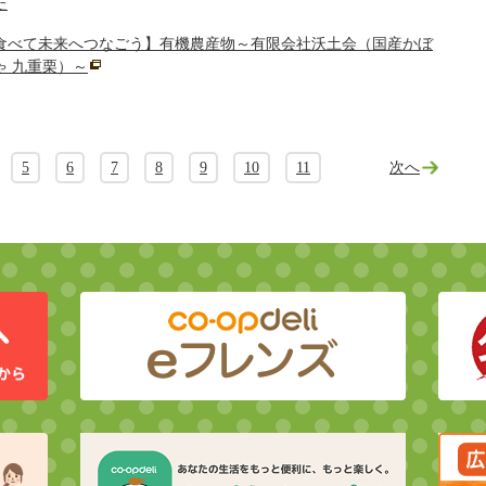
た
食べて未来へつなごう】有機農産物～有限会社沃土会（国産かぼ
ゃ 九重栗）～
5
6
7
8
9
10
11
次へ