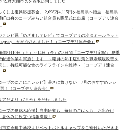
市 佐野大輔市長を表敬訪問しました
ふくしま復興応援募金」 2,698万4,115円を福島県へ贈呈 福島県
葉町出身のコープみらい組合員も贈呈式に出席（コープデリ連合
）
ジテレビ系「めざましテレビ」でコープデリの冷凍ミールキット
easyeasy」が紹介されました！（コープデリ連合会）
026年8月10日（月）～14日（金）の5日間「コープデリ宅配」 夏季
斉配達休業を実施します ～職員の熱中症対策と職場環境改善を
続し、持続可能な食のライフラインを維持～（コープデリ連合
）
コープのにこにこレシピ】暑さに負けない！7月のおすすめレシ
6選！（コープデリ連合会）
リアだより（7月号）を発行しました
コープの夏休み応援】自由研究も、毎日のごはんも、お出かけ
。夏休みに役立つ情報満載！
附市立今町中学校よりペットボトルキャップをご寄付いただきま