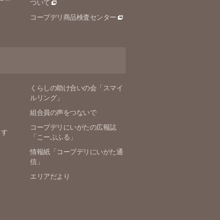
ついて
コープデリ商品検査センター
くらしの助け合いの会「スマイ
ルリング」
組合員の声をつないで
コープデリにいがたの広報誌
ます
「こーぷふる」
情報紙「コープデリにいがた通
信」
エリアだより