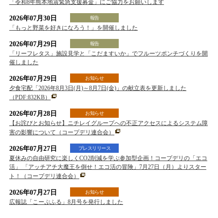
「令和8年熊本地震緊急支援募金」にご協力をお願いします
2026年07月30日
報告
「もっと野菜を好きになろう！」を開催しました
2026年07月29日
報告
「リーフレタス」施設見学と「こだますいか」でフルーツポンチづくりを開
催しました
2026年07月29日
お知らせ
夕食宅配「2026年8月3日(月)～8月7日(金)」の献立表を更新しました
（PDF:832KB）
2026年07月28日
お知らせ
【お詫びとお知らせ】ニチレイグループへの不正アクセスによるシステム障
害の影響について（コープデリ連合会）
2026年07月27日
プレスリリース
夏休みの自由研究に楽しくCO2削減を学ぶ参加型企画！コープデリの「エコ
活」 「アッチアチ大魔王を倒せ！エコ活の冒険」7月27日（月）よりスター
ト！（コープデリ連合会）
2026年07月27日
お知らせ
広報誌「こーぷふる」8月号を発行しました