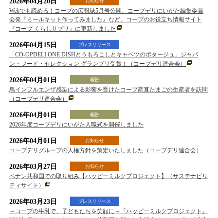
2026年04月20日
お知らせ
Webでも読める！コープの広報誌5月号公開、コープデリにいがた編集委員
会発『ミールキット作ってみました』など、コープのお役立ち情報サイト
『コープ くらしサプリ』に更新しました
2026年04月15日
プレスリリース
「CO-OPDELI ONE DISHとうもろこしとキャベツのポタージュ」ジャパ
ン・フード・セレクション グランプリ受賞！（コープデリ連合会）
2026年04月01日
報告
鳥インフルエンザ感染による影響を受けたコープ産直たまごの生産者を訪問
（コープデリ連合会）
2026年04月01日
報告
2026年度コープデリにいがた入職式を開催しました
2026年04月01日
お知らせ
コープデリグループの人権方針を策定いたしました（コープデリ連合会）
2026年03月27日
お知らせ
ベナン共和国での取り組み【ハッピーミルクプロジェクト】（サステナビリ
ティサイト）
2026年03月23日
プレスリリース
～コープの牛乳で、子どもたちを笑顔に～『ハッピーミルクプロジェクト』