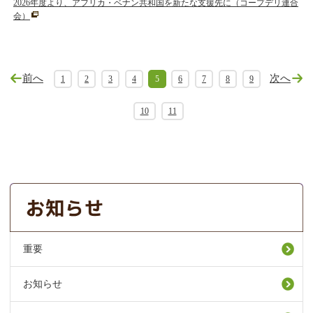
2026年度より、アフリカ・ベナン共和国を新たな支援先に（コープデリ連合
会）
前へ
次へ
1
2
3
4
5
6
7
8
9
10
11
重要
お知らせ