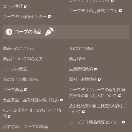
コープデリ ハウジング
コープ共済
コープデリのお葬式 コプセ
コープデリ保険センター
コープの商品
商品へのこだわり
食の安全Q&A
商品についての考え方
商品Q&A
コープの産直
生産情報検索
食の安全の取り組み
原料・産地情報
コープ商品
コープデリグループの放射性物
質検査の取り組みについて
食品安全・品質保証の取り組み
放射性物質の自主検査の結果に
CO・OP産直たまごの知っとこ情
ついて
報
コープデリ商品検査センター
おすすめ！ コープの商品