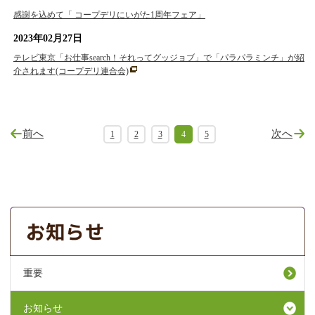
感謝を込めて「 コープデリにいがた1周年フェア」
2023年02月27日
テレビ東京「お仕事search！それってグッジョブ」で「パラパラミンチ」が紹
介されます(コープデリ連合会)
前へ
次へ
1
2
3
4
5
重要
お知らせ