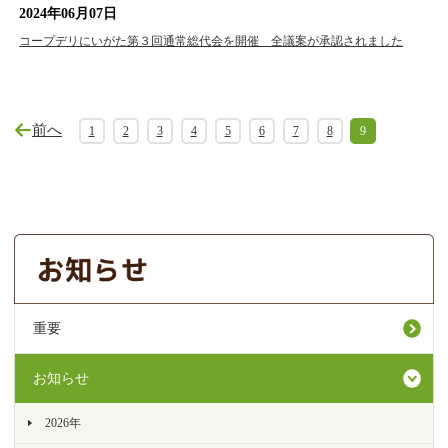
2024年06月07日
コープデリにいがた第３回通常総代会を開催 全議案が承認されました
前へ
1
2
3
4
5
6
7
8
9
重要
お知らせ
2026年