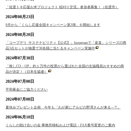
「佐渡トキ応援お米プロジェクト 稲刈り交流」参加者募集！（佐渡市）
2024年08月23日
9月から「くらし応援全国キャンペーン第3弾」を開始します
2024年08月20日
「コープデリ_サステナビリティ【公式】」Instagramで「産直」シリーズの商
品3点セットが抽選で30名様に当たるキャンペーン実施中
2024年07月30日
「推しCO・OP」約１万件の投票から選ばれた全国の生協職員おすすめの商
品が決定！（日本生協連）
2024年07月08日
平和募金にご協力ください
2024年07月08日
夏休みプレゼント企画 今年も「わが家にアルビの野澤さんが来る～?!」
2024年06月10日
くらしの助け合いの会 事務所移転および電話・FAX番号変更のご案内