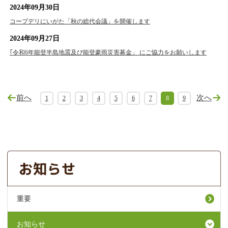
2024年09月30日
コープデリにいがた「秋の総代会議」を開催します
2024年09月27日
｢令和6年能登半島地震及び能登豪雨災害募金」 にご協力をお願いします
前へ
次へ
1
2
3
4
5
6
7
8
9
重要
お知らせ