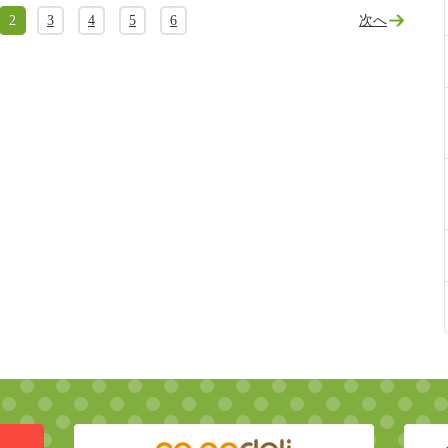
2
3
4
5
6
次へ