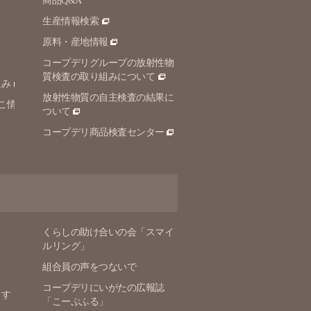
商品Q&A
生産情報検索
原料・産地情報
コープデリグループの放射性物
質検査の取り組みについて
組み
放射性物質の自主検査の結果に
こ情
ついて
コープデリ商品検査センター
くらしの助け合いの会「スマイ
ルリング」
組合員の声をつないで
コープデリにいがたの広報誌
ます
「こーぷふる」