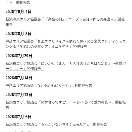
う～」開催報告
2026年8月 4日
新潟中央エリア協議会「『弁当の日』inコープ～自分de作るお弁当～」開催
報告
2026年8月 3日
中越エリア協議会「音楽エクササイズ＆疲れた体へのご褒美コンディショニ
ング＆『生協10の基本ケア』ミニ学習会」開催報告
2026年7月29日
新潟東エリア協議会「にいがたじまん『とん汁の店たちばな定食』〜生協バ
ージョン〜」開催報告
2026年7月14日
中越エリア協議会「ながおかわになーれ」7月開催報告
2026年7月13日
新潟西エリア協議会「発酵食ってすごい！～食べ比べで魅力発見～」開催報
告
2026年7月 6日
新潟西エリア協議会「もったいないマルシェ&カフェ」開催報告