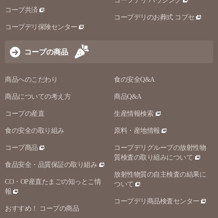
コープデリ ハウジング
コープ共済
コープデリのお葬式 コプセ
コープデリ保険センター
コープの商品
商品へのこだわり
食の安全Q&A
商品についての考え方
商品Q&A
コープの産直
生産情報検索
食の安全の取り組み
原料・産地情報
コープ商品
コープデリグループの放射性物
質検査の取り組みについて
食品安全・品質保証の取り組み
放射性物質の自主検査の結果に
CO・OP産直たまごの知っとこ情
ついて
報
コープデリ商品検査センター
おすすめ！ コープの商品