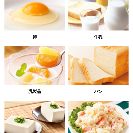
卵
牛乳
乳製品
パン