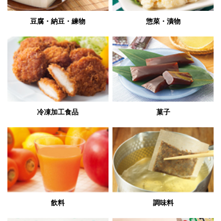
豆腐・納豆・練物
惣菜・漬物
冷凍加工食品
菓子
飲料
調味料