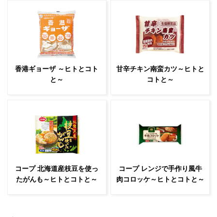
香港ギョーザ ～ヒトとコト
甘辛チキン南蛮カツ～ヒトと
と～
コトと～
コープ 北海道産枝豆を使っ
コープ レンジで手作り風牛
たがんも～ヒトとコトと～
肉コロッケ～ヒトとコトと～