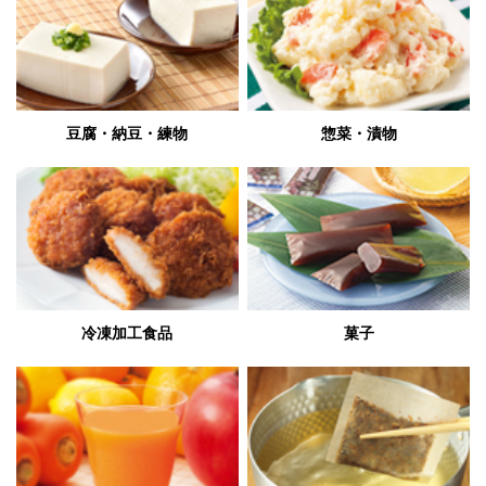
豆腐・納豆・練物
惣菜・漬物
冷凍加工食品
菓子