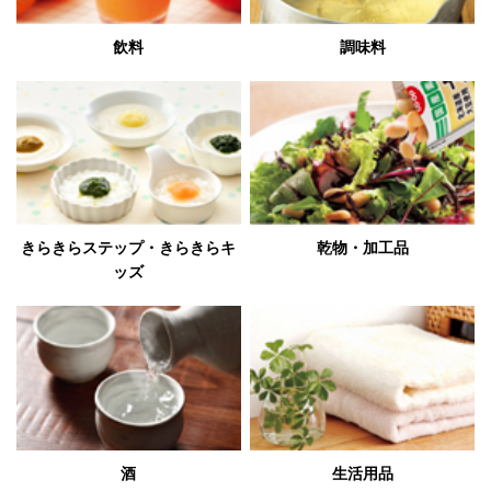
飲料
調味料
きらきらステップ・きらきらキ
乾物・加工品
ッズ
酒
生活用品