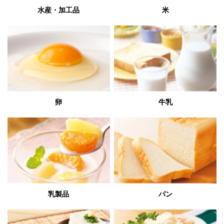
水産・加工品
米
卵
牛乳
乳製品
パン