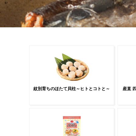
紋別育ちのほたて貝柱～ヒトとコトと～
産直 