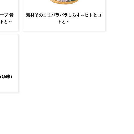
ープ 骨
素材そのままパラパラしらす～ヒトとコ
トと～
トと～
うゆ味）