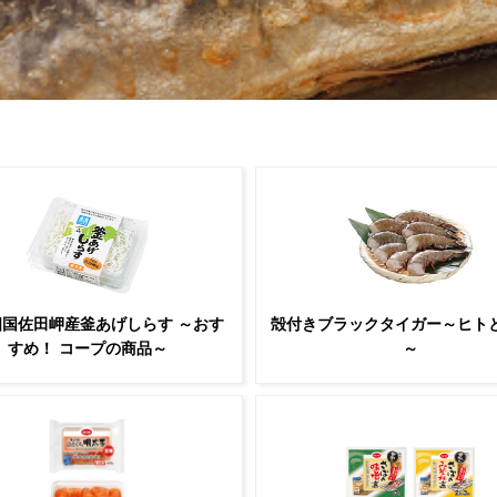
四国佐田岬産釜あげしらす ～おす
殻付きブラックタイガー～ヒト
すめ！ コープの商品～
～