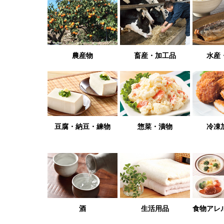
農産物
畜産・加工品
水産
豆腐・納豆・練物
惣菜・漬物
冷凍
酒
生活用品
食物アレ