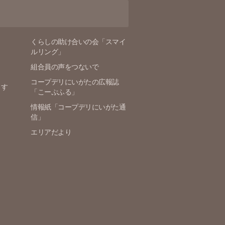
くらしの助け合いの会「スマイ
ルリング」
組合員の声をつないで
コープデリにいがたの広報誌
ます
「こーぷふる」
情報紙「コープデリにいがた通
信」
エリアだより