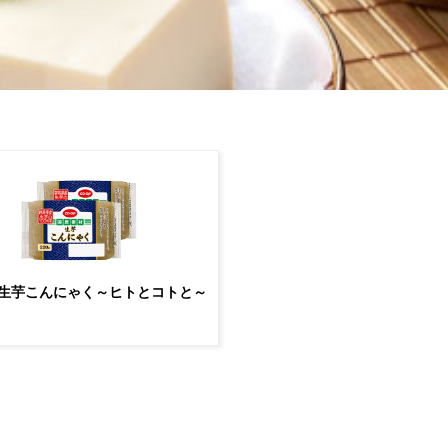
 生芋こんにゃく～ヒトとコトと～