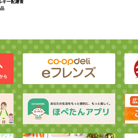
ルギー配慮食
品