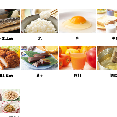
・加工品
米
卵
牛
加工食品
菓子
飲料
調