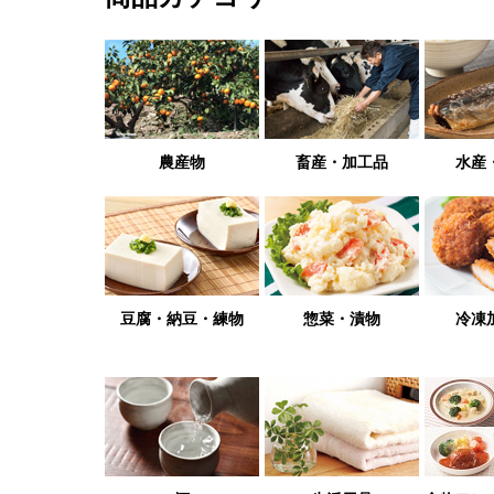
農産物
畜産・加工品
水産
豆腐・納豆・練物
惣菜・漬物
冷凍