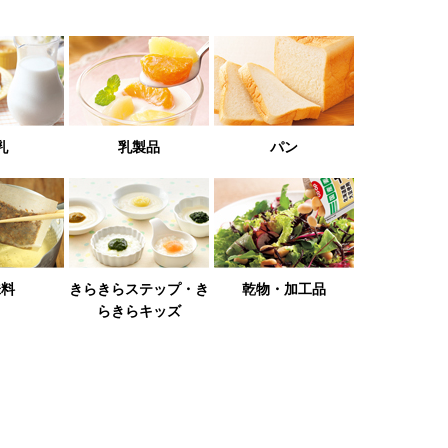
乳
乳製品
パン
味料
きらきらステップ・き
乾物・加工品
らきらキッズ