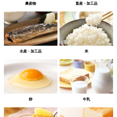
農産物
畜産・加工品
水産・加工品
米
卵
牛乳