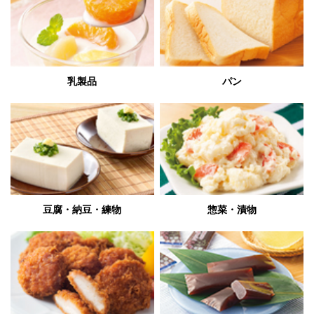
乳製品
パン
豆腐・納豆・練物
惣菜・漬物