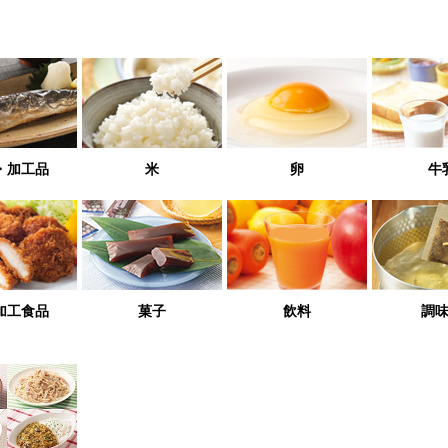
・加工品
米
卵
牛
加工食品
菓子
飲料
調