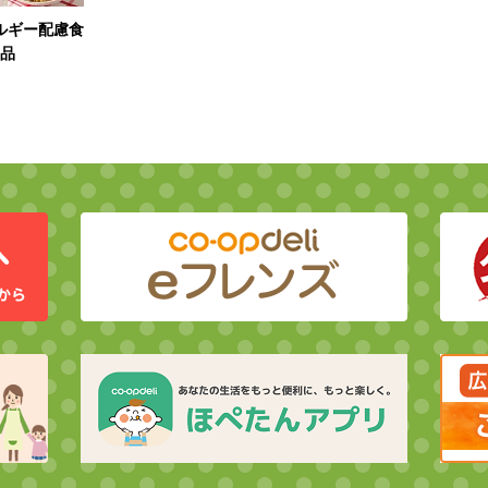
ルギー配慮食
品