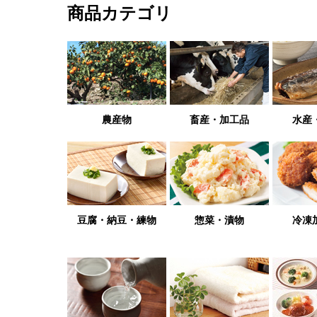
商品カテゴリ
農産物
畜産・加工品
水産
豆腐・納豆・練物
惣菜・漬物
冷凍