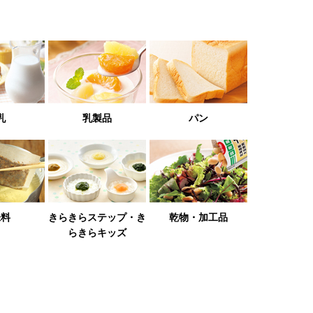
乳
乳製品
パン
味料
きらきらステップ・き
乾物・加工品
らきらキッズ