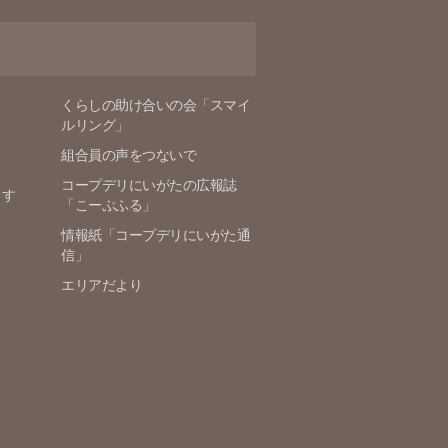
くらしの助け合いの会「スマイ
ルリング」
組合員の声をつないで
コープデリにいがたの広報誌
ます
「こーぷふる」
情報紙「コープデリにいがた通
信」
エリアだより