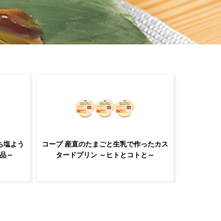
ち塩よう
コープ 産直のたまごと生乳で作ったカス
品～
タードプリン ～ヒトとコトと～