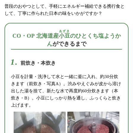
普段のおやつとして、手軽にエネルギー補給できる携行食と
して、丁寧に作られた日本の味をいかがですか？
あずき
CO・OP 北海道産
小豆
のひとくち塩ようか
ん
ができるまで
1.
前炊き・本炊き
小豆を計量・洗浄して水と一緒に釜に入れ、約30分炊
きます（前炊き・写真A）。渋みやえぐみが皮から溶け
出した湯を捨て、新たな水で再度約60分炊きます（本
炊き・B）。小豆にしっかり熱を通し、ふっくらと炊き
上げます。