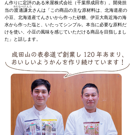
ん作りに定評のある
米屋
株式会社（千葉県成田市）。開発担
わたなべ
けんた
当の
渡邊
謙太
さんは「この商品の主な原材料は、北海道産の
小豆、北海道産てんさいから作った砂糖、伊豆大島近海の海
水から作った塩と、いたってシンプル。本当に必要な原料だ
けを使い、小豆の風味を感じていただける商品を目指しまし
た」と話します。