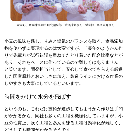
左から、米屋株式会社 研究開発部 渡邊謙太さん、製造部 鳥羽陽介さん
小豆の風味を残し、甘みと塩気のバランスを取る。食品添加
物を使わずに実現するのは大変ですが、「長年のようかん作
りで先輩方が試行錯誤を重ねてたどり着いた配合比率などが
あり、それをベースに作っているので難しくはありません」
と笑います。開発担当として、安心して食べてもらえる厳選
した国産原料とおいしさに加え、製造ラインにおける作業の
しやすさも大事にしているといいます。
時間をかけて水分を飛ばす
というのも、これだけ技術が進歩してもようかん作りは手間
がかかるから。同社も多くの工程を機械化していますが、小
豆の性質上、炊く工程とあんを練る工程は効率化が難しく、
どうしても時間がかかるそうです。