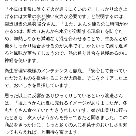
「小豆は非常に硬くて火が通りにくいので、しっかり炊き上
げるには大量の水と強い火力が必要です」と説明するのは、
とば
ようすけ
製造担当の
鳥羽
陽介
さん。「また、あんを練るのに時間がか
かるのは、離水（あんから水分が分離する現象）を防ぐた
め。加熱しながら満遍なく混ぜ合わせることで、生あんと砂
糖をしっかり結合させるのが大事です。かといって練り過ぎ
ると風味が落ちてしまうので、熱の通り具合を見極めるのに
神経を使います」
衛生管理や機械のメンテナンスも徹底。「安心して食べてい
ただけるものを提供することが大前提。そこをクリアした上
で、おいしさを目指しています」
思った以上に反響がありびっくりしているという渡邊さん
は、「塩ようかんは夏に売れるイメージがありましたが、冬
もたくさん食べていただきうれしいです。姉が山登りに行っ
たときも、友人がようかんを持ってきたと聞きました。この
商品をきっかけに、もっと多くの人に和菓子のおいしさを知
ってもらえれば」と期待を寄せます。