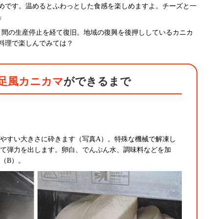
めです。温めるとふわっとした食感を楽しめますよ。チーズと一
」
月間の生産停止を経て復旧。地域の復興を後押ししているカニカ
料理で楽しんでみては？
蟹足風カニカマ
ができるまで
やすい大きさに砕きます（写真A）。特殊な機械で解凍し
て弾力を出します。卵白、でんぷん水、調味料などを加
（B）。