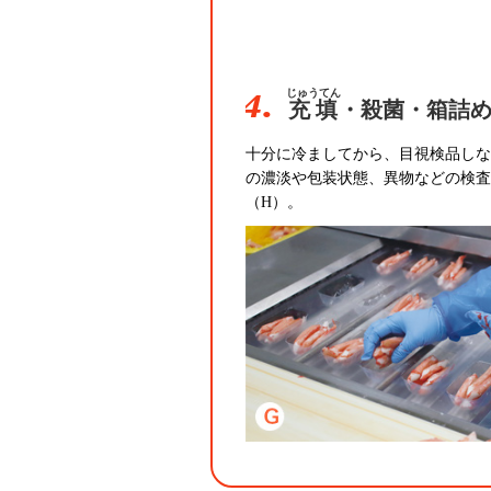
4.
じゅうてん
充填
・殺菌・箱詰
十分に冷ましてから、目視検品しな
の濃淡や包装状態、異物などの検査
（H）。