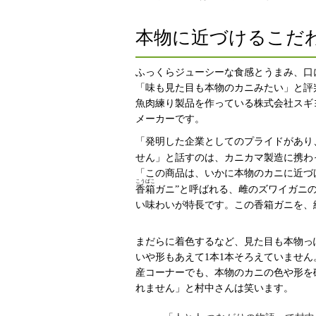
本物に近づけるこだ
ふっくらジューシーな食感とうまみ、口
「味も見た目も本物のカニみたい」と評
魚肉練り製品を作っている株式会社スギヨ
メーカーです。
「発明した企業としてのプライドがあり
せん」と話すのは、カニカマ製造に携わ
「この商品は、いかに本物のカニに近づ
こうばこ
香箱
ガニ”と呼ばれる、雌のズワイガニ
い味わいが特長です。この香箱ガニを、
まだらに着色するなど、見た目も本物っ
いや形もあえて1本1本そろえていませ
産コーナーでも、本物のカニの色や形を
れません」と村中さんは笑います。