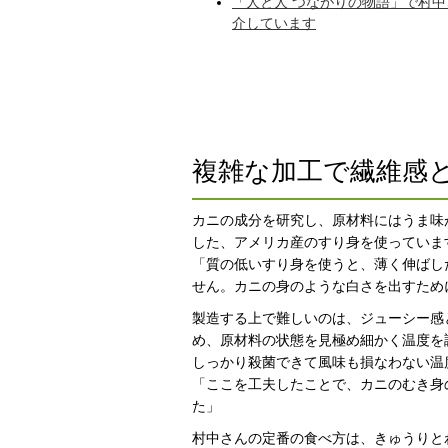
「人と人 つながりの物語」で村
介しています
複雑な加工で繊維感
カニの成分を研究し、原材料にはうま味
した、アメリカ産のすり身を使っていま
「質の低いすり身を使うと、薄く伸ばし
せん。カニの身のような白さを出すため
製造する上で難しいのは、ジューシー感
め、原材料の状態を見極め細かく温度を
しっかり殺菌できて風味も損なわない温
「ここを工夫したことで、カニのむき身
た」
村中さんの定番の食べ方は、きゅうりと