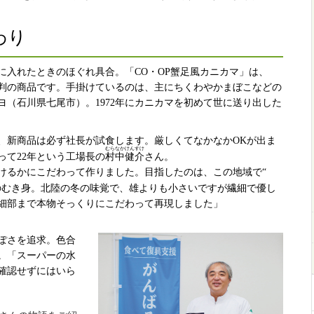
わり
に入れたときのほぐれ具合。「CO・OP蟹足風カニカマ」は、
判の商品です。手掛けているのは、主にちくわやかまぼこなどの
（石川県七尾市）。1972年にカニカマを初めて世に送り出した
、新商品は必ず社長が試食します。厳しくてなかなかOKが出ま
むらなかけんすけ
って22年という工場長の
村中健介
さん。
けるかにこだわって作りました。目指したのは、この地域で“
のむき身。北陸の冬の味覚で、雄よりも小さいですが繊細で優し
細部まで本物そっくりにこだわって再現しました」
ぽさを追求。色合
ん。「スーパーの水
確認せずにはいら