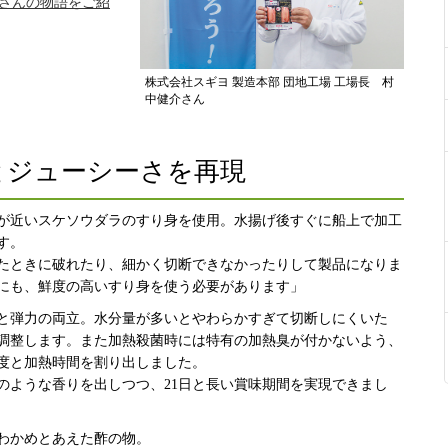
中さんの物語をご紹
株式会社スギヨ 製造本部 団地工場 工場長 村
中健介さん
とジューシーさを再現
が近いスケソウダラのすり身を使用。水揚げ後すぐに船上で加工
す。
たときに破れたり、細かく切断できなかったりして製品になりま
にも、鮮度の高いすり身を使う必要があります」
と弾力の両立。水分量が多いとやわらかすぎて切断しにくいた
調整します。また加熱殺菌時には特有の加熱臭が付かないよう、
度と加熱時間を割り出しました。
のような香りを出しつつ、21日と長い賞味期間を実現できまし
わかめとあえた酢の物。